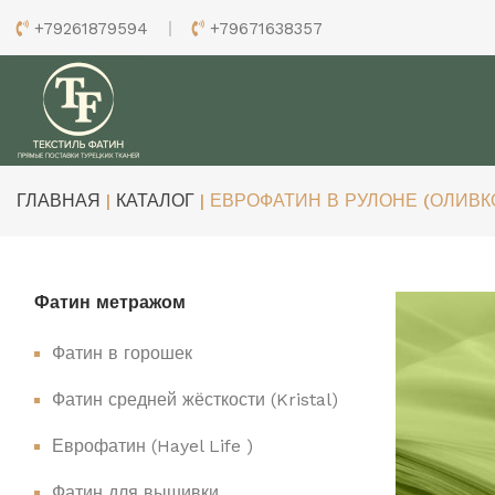
+79261879594
+79671638357
ГЛАВНАЯ
|
КАТАЛОГ
| ЕВРОФАТИН В РУЛОНЕ (ОЛИВК
Фатин метражом
Фатин в горошек
Фатин средней жёсткости (Kristal)
Еврофатин (Hayel Life )
Фатин для вышивки