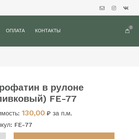
0
ОПЛАТА
КОНТАКТЫ
рофатин в рулоне
ливковый) FE-77
130,00
имость:
₽ за п.м.
икул: FE-77